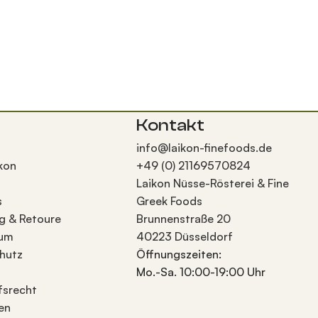
Kontakt
info@laikon-finefoods.de
kon
+49 (0) 21169570824
Laikon Nüsse-Rösterei & Fine
s
Greek Foods
g & Retoure
Brunnenstraße 20
sum
40223 Düsseldorf
hutz
Öffnungszeiten:
Mo.-Sa. 10:00-19:00 Uhr
fsrecht
en