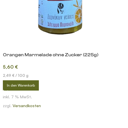
Orangen Marmelade ohne Zucker (225g)
5,60
€
2,49
€
/
100
g
In den Warenkorb
inkl. 7 % MwSt.
zzgl.
Versandkosten