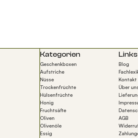
Kategorien
Links
Geschenkboxen
Blog
Aufstriche
Fachlexi
Nüsse
Kontakt
Trockenfrüchte
Über un
Hülsenfrüchte
Lieferun
Honig
Impres
Fruchtsäfte
Datensc
Oliven
AGB
Olivenöle
Widerru
Essig
Zahlung