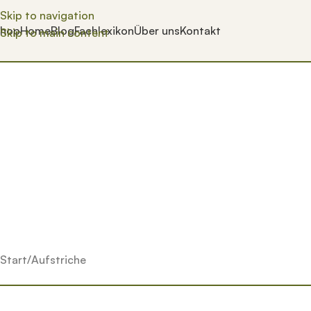
Skip to navigation
hop
Home
Blog
Fachlexikon
Über uns
Kontakt
Skip to main content
Start
Aufstriche