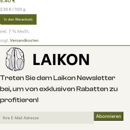
5,40
€
2,35
€
/
100
g
In den Warenkorb
inkl. 7 % MwSt.
zzgl.
Versandkosten
Treten Sie dem Laikon Newsletter
bei, um von exklusiven Rabatten zu
profitieren!