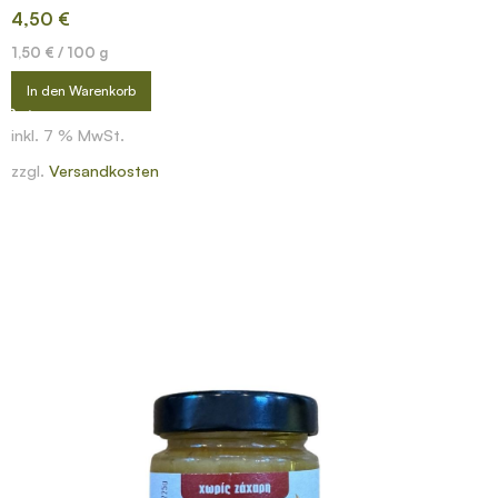
4,50
€
1,50
€
/
100
g
In den Warenkorb
inkl. 7 % MwSt.
zzgl.
Versandkosten