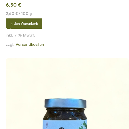
6,50
€
2,60
€
/
100
g
In den Warenkorb
inkl. 7 % MwSt.
zzgl.
Versandkosten