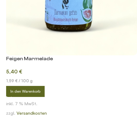
Feigen Marmelade
5,40
€
1,59
€
/
100
g
In den Warenkorb
inkl. 7 % MwSt.
zzgl.
Versandkosten