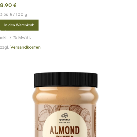
8,90
€
3,56
€
/
100
g
In den Warenkorb
inkl. 7 % MwSt.
zzgl.
Versandkosten