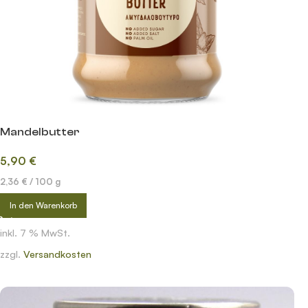
Mandelbutter
5,90
€
2,36
€
/
100
g
In den Warenkorb
inkl. 7 % MwSt.
zzgl.
Versandkosten