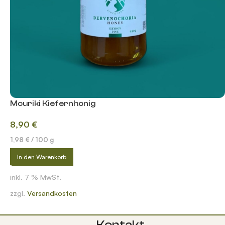
Mouriki Kiefernhonig
8,90
€
1,98
€
/
100
g
In den Warenkorb
inkl. 7 % MwSt.
zzgl.
Versandkosten
Kontakt