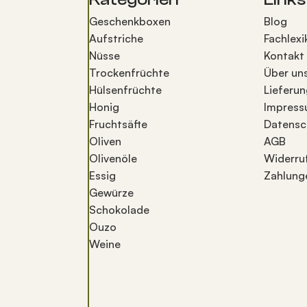
Geschenkboxen
Blog
Aufstriche
Fachlexi
Nüsse
Kontakt
Trockenfrüchte
Über un
Hülsenfrüchte
Lieferun
Honig
Impres
Fruchtsäfte
Datensc
Oliven
AGB
Olivenöle
Widerru
Essig
Zahlung
Gewürze
Schokolade
Ouzo
Weine