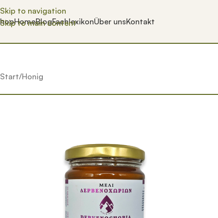
Skip to navigation
hop
Home
Blog
Fachlexikon
Über uns
Kontakt
Skip to main content
Start
Honig