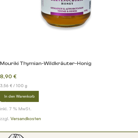
Mouriki Thymian-Wildkräuter-Honig
8,90
€
3,56
€
/
100
g
In den Warenkorb
inkl. 7 % MwSt.
zzgl.
Versandkosten