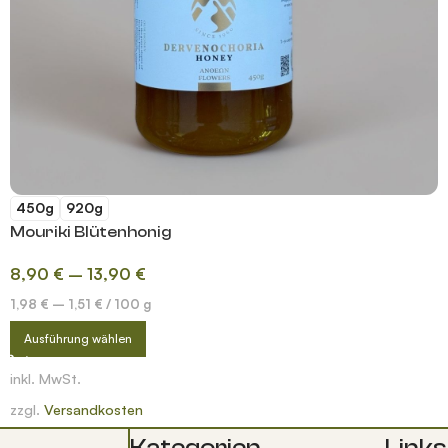
450g
920g
Mouriki Blütenhonig
8,90
€
–
13,90
€
1,98
€
–
1,51
€
/
100
g
Ausführung wählen
inkl. MwSt.
zzgl.
Versandkosten
Kategorien
Links