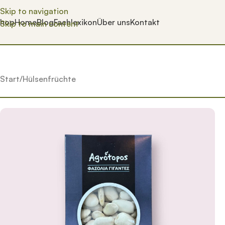
Skip to navigation
hop
Home
Blog
Fachlexikon
Über uns
Kontakt
Skip to main content
Start
Hülsenfrüchte