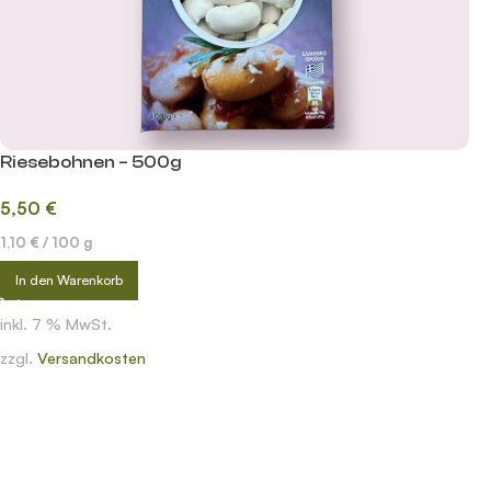
Riesebohnen – 500g
5,50
€
1,10
€
/
100
g
In den Warenkorb
inkl. 7 % MwSt.
zzgl.
Versandkosten