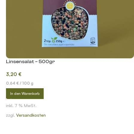
Linsensalat – 500gr
3,20
€
0,64
€
/
100
g
In den Warenkorb
inkl. 7 % MwSt.
zzgl.
Versandkosten