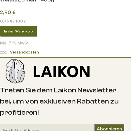
2,90
€
0,73
€
/
100
g
In den Warenkorb
inkl. 7 % MwSt.
zzgl.
Versandkosten
Treten Sie dem Laikon Newsletter
bei, um von exklusiven Rabatten zu
profitieren!