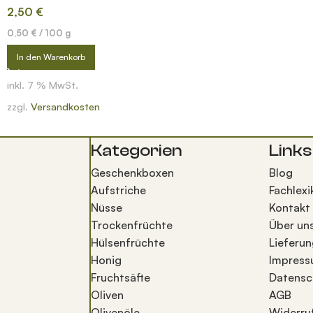
2,50
€
0,50
€
/
100
g
In den Warenkorb
inkl. 7 % MwSt.
zzgl.
Versandkosten
Kategorien
Links
Geschenkboxen
Blog
Aufstriche
Fachlexi
Nüsse
Kontakt
Trockenfrüchte
Über un
Hülsenfrüchte
Lieferun
Honig
Impres
Fruchtsäfte
Datensc
Oliven
AGB
Olivenöle
Widerru