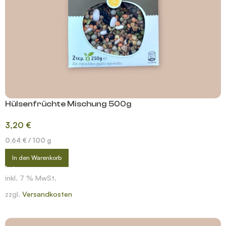
Hülsenfrüchte Mischung 500g
3,20
€
0,64
€
/
100
g
In den Warenkorb
inkl. 7 % MwSt.
zzgl.
Versandkosten