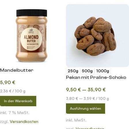
Mandelbutter
250g
500g
1000g
Pekan mit Praline-Schoko
5,90
€
9,50
€
–
35,90
€
2,36
€
/
100
g
3,80
€
–
3,59
€
/
100
g
In den Warenkorb
Ausführung wählen
inkl. 7 % MwSt.
inkl. MwSt.
zzgl.
Versandkosten
zzgl.
Versandkosten