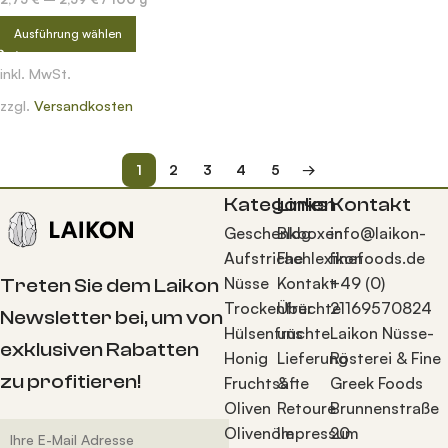
Ausführung wählen
inkl. MwSt.
zzgl.
Versandkosten
1
2
3
4
5
→
Kategorien
Links
Kontakt
Geschenkboxen
Blog
info@laikon-
Aufstriche
Fachlexikon
finefoods.de
Nüsse
Kontakt
+49 (0)
Treten Sie dem Laikon
Trockenfrüchte
Über
21169570824
Newsletter bei, um von
Hülsenfrüchte
uns
Laikon Nüsse-
exklusiven Rabatten
Honig
Lieferung
Rösterei & Fine
zu profitieren!
Fruchtsäfte
&
Greek Foods
Oliven
Retoure
Brunnenstraße
Olivenöle
Impressum
20