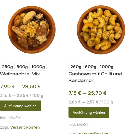
250g
500g
1000g
250g
500g
1000g
Weihnachts-Mix
Cashews mit Chilli und
Kardamon
7,90
€
–
28,50
€
7,15
€
–
25,70
€
3,16
€
–
2,85
€
/
100
g
2,86
€
–
2,57
€
/
100
g
Ausführung wählen
Ausführung wählen
inkl. MwSt.
inkl. MwSt.
zzgl.
Versandkosten
zzgl.
Versandkosten