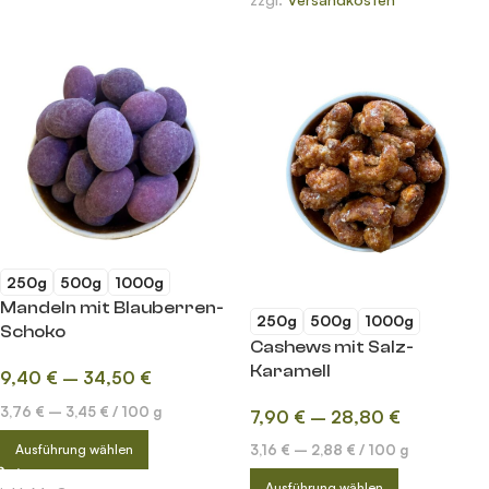
250g
500g
1000g
Mandeln mit Blauberren-
250g
500g
1000g
Schoko
Cashews mit Salz-
Karamell
9,40
€
–
34,50
€
3,76
€
–
3,45
€
/
100
g
7,90
€
–
28,80
€
Ausführung wählen
3,16
€
–
2,88
€
/
100
g
Ausführung wählen