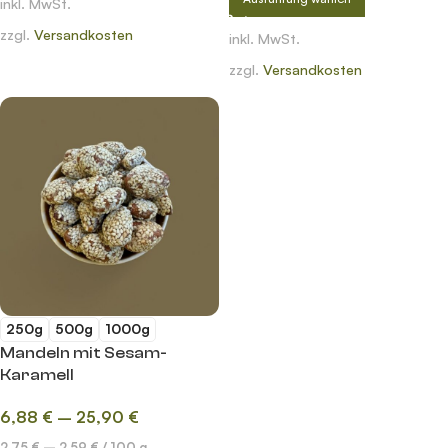
inkl. MwSt.
zzgl.
Versandkosten
inkl. MwSt.
zzgl.
Versandkosten
250g
500g
1000g
Mandeln mit Sesam-
Karamell
6,88
€
–
25,90
€
2,75
€
–
2,59
€
/
100
g