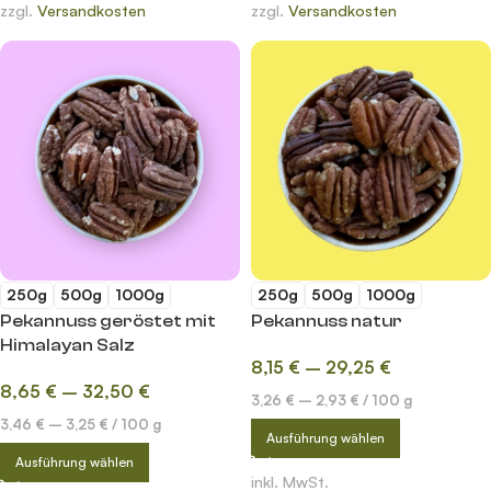
zzgl.
Versandkosten
zzgl.
Versandkosten
250g
500g
1000g
250g
500g
1000g
Pekannuss geröstet mit
Pekannuss natur
Himalayan Salz
8,15
€
–
29,25
€
8,65
€
–
32,50
€
3,26
€
–
2,93
€
/
100
g
3,46
€
–
3,25
€
/
100
g
Ausführung wählen
Ausführung wählen
inkl. MwSt.