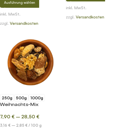
Ausführung wählen
inkl. MwSt.
inkl. MwSt.
zzgl.
Versandkosten
zzgl.
Versandkosten
250g
500g
1000g
Weihnachts-Mix
7,90
€
–
28,50
€
3,16
€
–
2,85
€
/
100
g