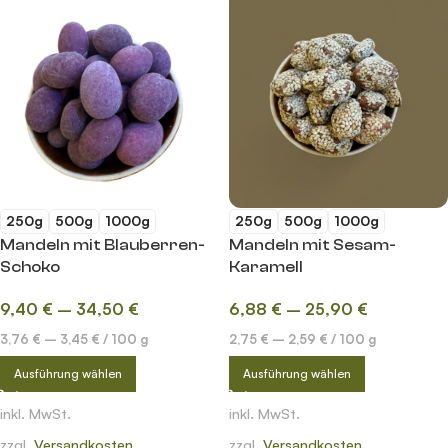
250g
500g
1000g
250g
500g
1000g
Mandeln mit Blauberren-
Mandeln mit Sesam-
Schoko
Karamell
9,40
€
–
34,50
€
6,88
€
–
25,90
€
3,76
€
–
3,45
€
/
100
g
2,75
€
–
2,59
€
/
100
g
Ausführung wählen
Ausführung wählen
inkl. MwSt.
inkl. MwSt.
zzgl.
Versandkosten
zzgl.
Versandkosten