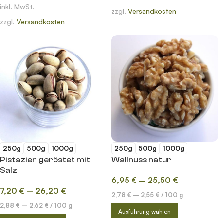
inkl. MwSt.
zzgl.
Versandkosten
zzgl.
Versandkosten
250g
500g
1000g
250g
500g
1000g
Pistazien geröstet mit
Wallnuss natur
Salz
6,95
€
–
25,50
€
7,20
€
–
26,20
€
2,78
€
–
2,55
€
/
100
g
2,88
€
–
2,62
€
/
100
g
Ausführung wählen