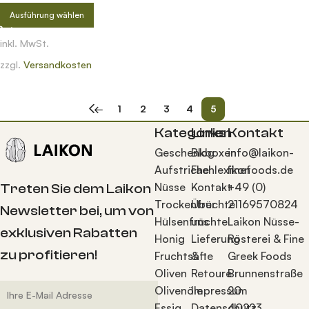
Ausführung wählen
inkl. MwSt.
zzgl.
Versandkosten
←
1
2
3
4
5
Kategorien
Links
Kontakt
Geschenkboxen
Blog
info@laikon-
Aufstriche
Fachlexikon
finefoods.de
Nüsse
Kontakt
+49 (0)
Treten Sie dem Laikon
Trockenfrüchte
Über
21169570824
Newsletter bei, um von
Hülsenfrüchte
uns
Laikon Nüsse-
exklusiven Rabatten
Honig
Lieferung
Rösterei & Fine
zu profitieren!
Fruchtsäfte
&
Greek Foods
Oliven
Retoure
Brunnenstraße
Olivenöle
Impressum
20
Essig
Datenschutz
40223