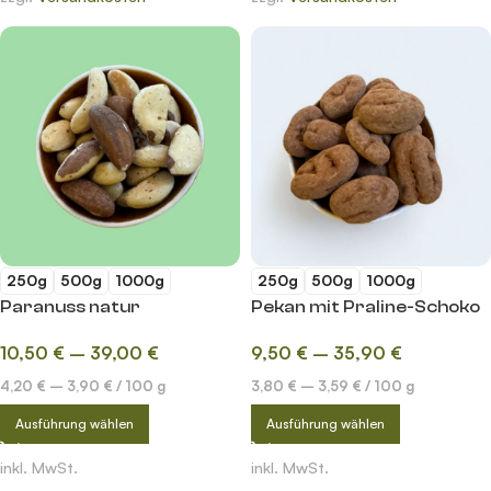
250g
500g
1000g
250g
500g
1000g
Paranuss natur
Pekan mit Praline-Schoko
10,50
€
–
39,00
€
9,50
€
–
35,90
€
4,20
€
–
3,90
€
/
100
g
3,80
€
–
3,59
€
/
100
g
Ausführung wählen
Ausführung wählen
inkl. MwSt.
inkl. MwSt.