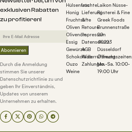
Newsletter bei, um von
Hülsenfrüchte
uns
Laikon Nüsse-
exklusiven Rabatten
Honig
Lieferung
Rösterei & Fine
zu profitieren!
Fruchtsäfte
&
Greek Foods
Oliven
Retoure
Brunnenstraße
Olivenöle
Impressum
20
Essig
Datenschutz
40223
Gewürze
AGB
Düsseldorf
Schokolade
Widerrufsrecht
Öffnungszeiten
Ouzo
Zahlungen
Mo.-Sa. 10:00-
Durch die Anmeldung
Weine
19:00 Uhr
stimmen Sie unserer
Datenschutzrichtlinie zu und
geben Ihr Einverständnis,
Updates von unserem
Unternehmen zu erhalten.