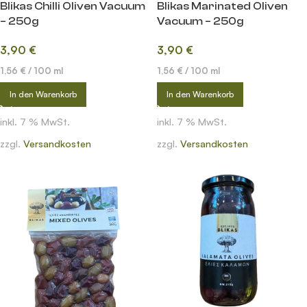
Blikas Chilli Oliven Vacuum
Blikas Marinated Oliven
– 250g
Vacuum – 250g
3,90
€
3,90
€
1,56
€
/
100
ml
1,56
€
/
100
ml
In den Warenkorb
In den Warenkorb
inkl. 7 % MwSt.
inkl. 7 % MwSt.
zzgl.
Versandkosten
zzgl.
Versandkosten