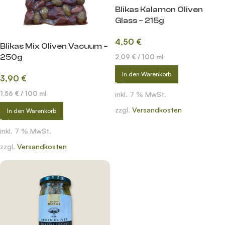
Blikas Kalamon Oliven
Glass – 215g
4,50
€
Blikas Mix Oliven Vacuum –
250g
2,09
€
/
100
ml
In den Warenkorb
3,90
€
1,56
€
/
100
ml
inkl. 7 % MwSt.
zzgl.
Versandkosten
In den Warenkorb
inkl. 7 % MwSt.
zzgl.
Versandkosten