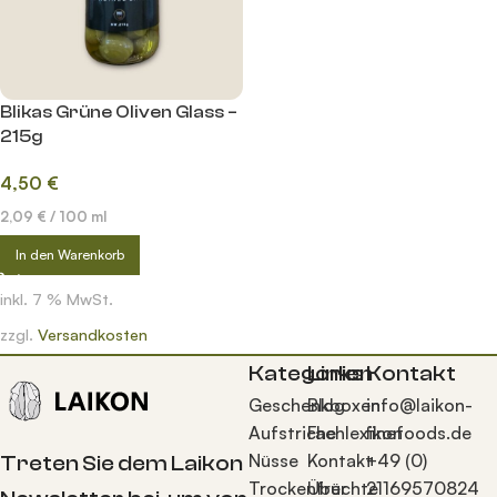
Blikas Grüne Oliven Glass –
215g
4,50
€
2,09
€
/
100
ml
In den Warenkorb
inkl. 7 % MwSt.
zzgl.
Versandkosten
Kategorien
Links
Kontakt
Geschenkboxen
Blog
info@laikon-
Aufstriche
Fachlexikon
finefoods.de
Nüsse
Kontakt
+49 (0)
Treten Sie dem Laikon
Trockenfrüchte
Über
21169570824