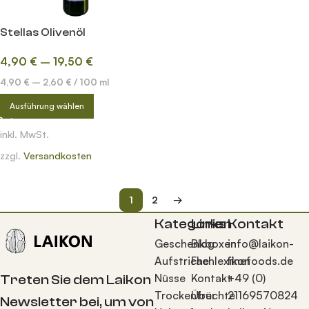
Stellas Olivenöl
4,90
€
–
19,50
€
4,90
€
–
2,60
€
/
100
ml
Ausführung wählen
inkl. MwSt.
zzgl.
Versandkosten
1
2
→
Kategorien
Links
Kontakt
Geschenkboxen
Blog
info@laikon-
Aufstriche
Fachlexikon
finefoods.de
Nüsse
Kontakt
+49 (0)
Treten Sie dem Laikon
Trockenfrüchte
Über
21169570824
Newsletter bei, um von