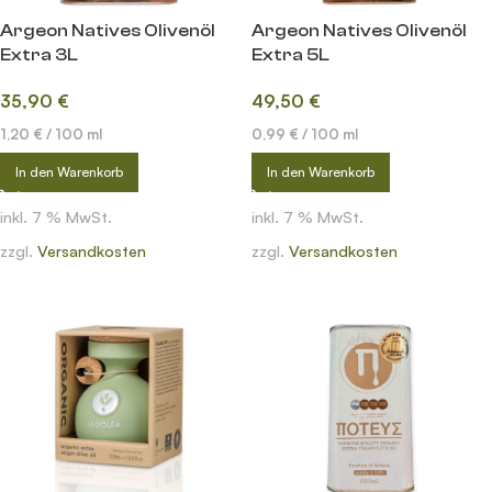
Argeon Natives Olivenöl
Argeon Natives Olivenöl
Extra 3L
Extra 5L
35,90
€
49,50
€
1,20
€
/
100
ml
0,99
€
/
100
ml
In den Warenkorb
In den Warenkorb
inkl. 7 % MwSt.
inkl. 7 % MwSt.
zzgl.
Versandkosten
zzgl.
Versandkosten