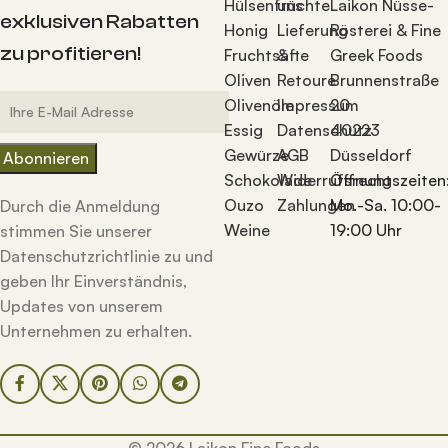
Hülsenfrüchte
uns
Laikon Nüsse-
exklusiven Rabatten
Honig
Lieferung
Rösterei & Fine
zu profitieren!
Fruchtsäfte
&
Greek Foods
Oliven
Retoure
Brunnenstraße
Olivenöle
Impressum
20
Essig
Datenschutz
40223
Gewürze
AGB
Düsseldorf
Schokolade
Widerrufsrecht
Öffnungszeiten
Ouzo
Zahlungen
Mo.-Sa. 10:00-
Durch die Anmeldung
Weine
19:00 Uhr
stimmen Sie unserer
Datenschutzrichtlinie zu und
geben Ihr Einverständnis,
Updates von unserem
Unternehmen zu erhalten.
© 2026 Laikon Fine Foods