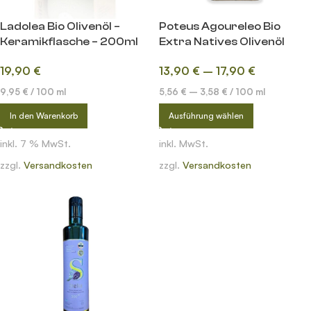
Ladolea Bio Olivenöl –
Poteus Agoureleo Bio
Keramikflasche – 200ml
Extra Natives Olivenöl
19,90
€
13,90
€
–
17,90
€
9,95
€
/
100
ml
5,56
€
–
3,58
€
/
100
ml
In den Warenkorb
Ausführung wählen
inkl. 7 % MwSt.
inkl. MwSt.
zzgl.
Versandkosten
zzgl.
Versandkosten