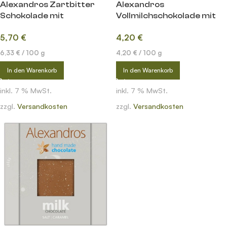
Alexandros Zartbitter
Alexandros
Schokolade mit
Vollmilchschokolade mit
griechischen Pistazien
Mandeln
5,70
€
4,20
€
6,33
€
/
100
g
4,20
€
/
100
g
In den Warenkorb
In den Warenkorb
inkl. 7 % MwSt.
inkl. 7 % MwSt.
zzgl.
Versandkosten
zzgl.
Versandkosten