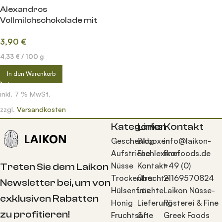
Alexandros
Vollmilchschokolade mit
Salz & Karamell
3,90
€
4,33
€
/
100
g
In den Warenkorb
inkl. 7 % MwSt.
zzgl.
Versandkosten
Kategorien
Links
Kontakt
Geschenkboxen
Blog
info@laikon-
Aufstriche
Fachlexikon
finefoods.de
Nüsse
Kontakt
+49 (0)
Treten Sie dem Laikon
Trockenfrüchte
Über
21169570824
Newsletter bei, um von
Hülsenfrüchte
uns
Laikon Nüsse-
exklusiven Rabatten
Honig
Lieferung
Rösterei & Fine
zu profitieren!
Fruchtsäfte
&
Greek Foods