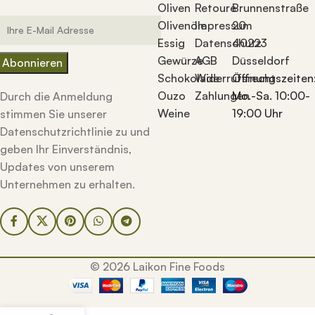
Oliven
Retoure
Brunnenstraße
Olivenöle
Impressum
20
Essig
Datenschutz
40223
Gewürze
AGB
Düsseldorf
Schokolade
Widerrufsrecht
Öffnungszeiten
Ouzo
Zahlungen
Mo.-Sa. 10:00-
Durch die Anmeldung
Weine
19:00 Uhr
stimmen Sie unserer
Datenschutzrichtlinie zu und
geben Ihr Einverständnis,
Updates von unserem
Unternehmen zu erhalten.
© 2026 Laikon Fine Foods