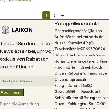
1
2
→
Kategorien
Links
Kontakt
Geschenkboxen
Blog
info@laikon-
Aufstriche
Fachlexikon
finefoods.de
Nüsse
Kontakt
+49 (0)
Treten Sie dem Laikon
Trockenfrüchte
Über
21169570824
Newsletter bei, um von
Hülsenfrüchte
uns
Laikon Nüsse-
exklusiven Rabatten
Honig
Lieferung
Rösterei & Fine
zu profitieren!
Fruchtsäfte
&
Greek Foods
Oliven
Retoure
Brunnenstraße
Olivenöle
Impressum
20
Essig
Datenschutz
40223
Gewürze
AGB
Düsseldorf
Schokolade
Widerrufsrecht
Öffnungszeiten
Ouzo
Zahlungen
Mo.-Sa. 10:00-
Durch die Anmeldung