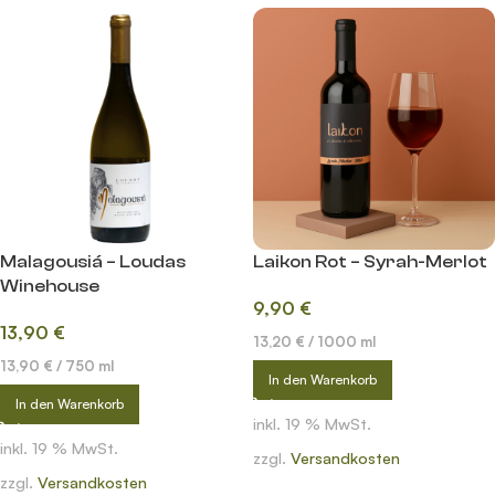
Malagousiá – Loudas
Laikon Rot – Syrah-Merlot
Winehouse
9,90
€
13,90
€
13,20
€
/
1000
ml
13,90
€
/
750
ml
In den Warenkorb
In den Warenkorb
inkl. 19 % MwSt.
inkl. 19 % MwSt.
zzgl.
Versandkosten
zzgl.
Versandkosten