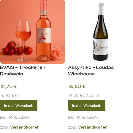
EVAiS – Trockener
Assyrtiko – Loudas
Roséwein
Winehouse
12,70
€
14,50
€
16,93
€
/
l
14,50
€
/
750
ml
In den Warenkorb
In den Warenkorb
inkl. 19 % MwSt.
inkl. 19 % MwSt.
zzgl.
Versandkosten
zzgl.
Versandkosten