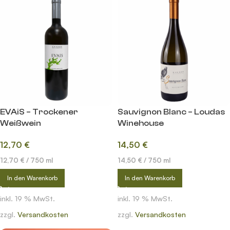
EVAiS – Trockener
Sauvignon Blanc – Loudas
Weißwein
Winehouse
12,70
€
14,50
€
12,70
€
/
750
ml
14,50
€
/
750
ml
In den Warenkorb
In den Warenkorb
inkl. 19 % MwSt.
inkl. 19 % MwSt.
zzgl.
Versandkosten
zzgl.
Versandkosten