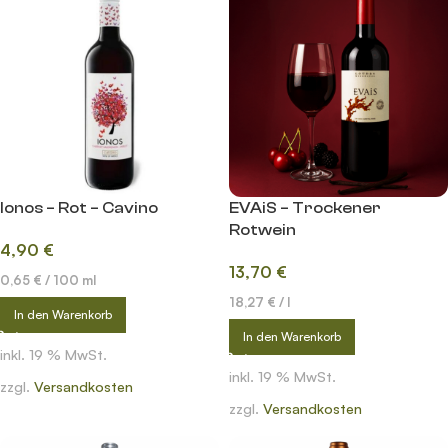
Ionos – Rot – Cavino
EVAiS – Trockener
Rotwein
4,90
€
13,70
€
0,65
€
/
100
ml
18,27
€
/
l
In den Warenkorb
In den Warenkorb
inkl. 19 % MwSt.
inkl. 19 % MwSt.
zzgl.
Versandkosten
zzgl.
Versandkosten