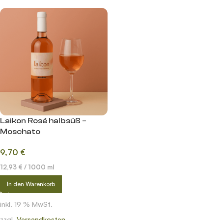
Laikon Rosé halbsüß –
Moschato
9,70
€
12,93
€
/
1000
ml
In den Warenkorb
inkl. 19 % MwSt.
zzgl.
Versandkosten