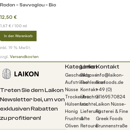
Rodon – Savvoglou – Bio
12,50
€
1,67
€
/
100
ml
In den Warenkorb
inkl. 19 % MwSt.
zzgl.
Versandkosten
Kategorien
Links
Kontakt
Geschenkboxen
Blog
info@laikon-
Aufstriche
Fachlexikon
finefoods.de
Nüsse
Kontakt
+49 (0)
Treten Sie dem Laikon
Trockenfrüchte
Über
21169570824
Newsletter bei, um von
Hülsenfrüchte
uns
Laikon Nüsse-
exklusiven Rabatten
Honig
Lieferung
Rösterei & Fine
zu profitieren!
Fruchtsäfte
&
Greek Foods
Oliven
Retoure
Brunnenstraße