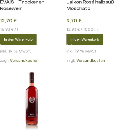
EVAiS – Trockener
Laikon Rosé halbsüß –
Roséwein
Moschato
12,70
€
9,70
€
16,93
€
/
l
12,93
€
/
1000
ml
In den Warenkorb
In den Warenkorb
inkl. 19 % MwSt.
inkl. 19 % MwSt.
zzgl.
Versandkosten
zzgl.
Versandkosten