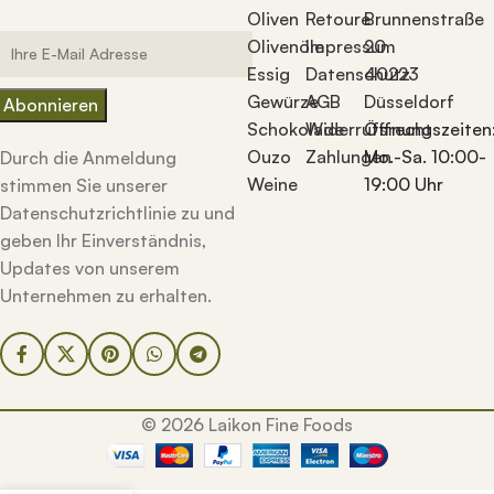
Oliven
Retoure
Brunnenstraße
Olivenöle
Impressum
20
Essig
Datenschutz
40223
Gewürze
AGB
Düsseldorf
Schokolade
Widerrufsrecht
Öffnungszeiten
Ouzo
Zahlungen
Mo.-Sa. 10:00-
Durch die Anmeldung
Weine
19:00 Uhr
stimmen Sie unserer
Datenschutzrichtlinie zu und
geben Ihr Einverständnis,
Updates von unserem
Unternehmen zu erhalten.
© 2026 Laikon Fine Foods