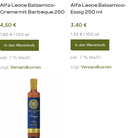
Alfa Leone Balsamico-
Alfa Leone Balsamico-
Creme mit Barbeque 250
Essig 250 ml
ml
3,40
€
4,50
€
1,36
€
/
100
ml
1,80
€
/
100
ml
In den Warenkorb
In den Warenkorb
inkl. 7 % MwSt.
inkl. 7 % MwSt.
zzgl.
Versandkosten
zzgl.
Versandkosten