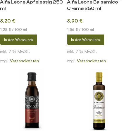
Alfa Leone Apfelessig 250
Alfa Leone Balsamico-
ml
Creme 250 ml
3,20
€
3,90
€
1,28
€
/
100
ml
1,56
€
/
100
ml
In den Warenkorb
In den Warenkorb
inkl. 7 % MwSt.
inkl. 7 % MwSt.
zzgl.
Versandkosten
zzgl.
Versandkosten