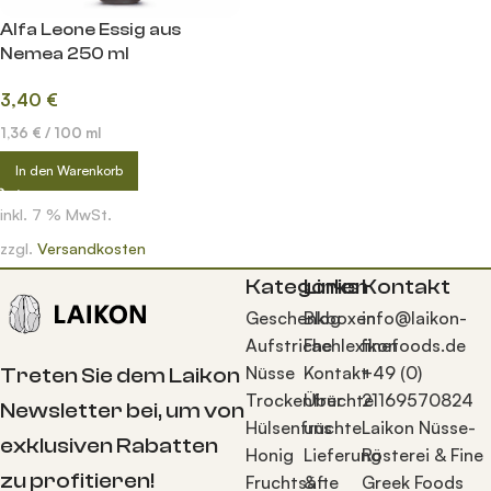
Alfa Leone Essig aus
Nemea 250 ml
3,40
€
1,36
€
/
100
ml
In den Warenkorb
inkl. 7 % MwSt.
zzgl.
Versandkosten
Kategorien
Links
Kontakt
Geschenkboxen
Blog
info@laikon-
Aufstriche
Fachlexikon
finefoods.de
Nüsse
Kontakt
+49 (0)
Treten Sie dem Laikon
Trockenfrüchte
Über
21169570824
Newsletter bei, um von
Hülsenfrüchte
uns
Laikon Nüsse-
exklusiven Rabatten
Honig
Lieferung
Rösterei & Fine
zu profitieren!
Fruchtsäfte
&
Greek Foods