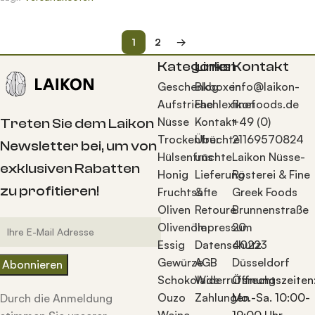
1
2
→
Kategorien
Links
Kontakt
Geschenkboxen
Blog
info@laikon-
Aufstriche
Fachlexikon
finefoods.de
Nüsse
Kontakt
+49 (0)
Treten Sie dem Laikon
Trockenfrüchte
Über
21169570824
Newsletter bei, um von
Hülsenfrüchte
uns
Laikon Nüsse-
exklusiven Rabatten
Honig
Lieferung
Rösterei & Fine
zu profitieren!
Fruchtsäfte
&
Greek Foods
Oliven
Retoure
Brunnenstraße
Olivenöle
Impressum
20
Essig
Datenschutz
40223
Gewürze
AGB
Düsseldorf
Schokolade
Widerrufsrecht
Öffnungszeiten
Ouzo
Zahlungen
Mo.-Sa. 10:00-
Durch die Anmeldung
Weine
19:00 Uhr