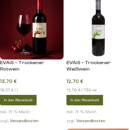
EVAiS – Trockener
EVAiS – Trockener
Rotwein
Weißwein
13,70
€
12,70
€
18,27
€
/
l
12,70
€
/
750
ml
In den Warenkorb
In den Warenkorb
inkl. 19 % MwSt.
inkl. 19 % MwSt.
zzgl.
Versandkosten
zzgl.
Versandkosten