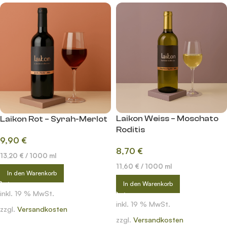
Laikon Weiss – Moschato
Laikon Rot – Syrah-Merlot
Roditis
9,90
€
8,70
€
13,20
€
/
1000
ml
11,60
€
/
1000
ml
In den Warenkorb
In den Warenkorb
inkl. 19 % MwSt.
inkl. 19 % MwSt.
zzgl.
Versandkosten
zzgl.
Versandkosten