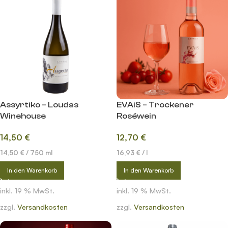
Assyrtiko – Loudas
EVAiS – Trockener
Winehouse
Roséwein
14,50
€
12,70
€
14,50
€
/
750
ml
16,93
€
/
l
In den Warenkorb
In den Warenkorb
inkl. 19 % MwSt.
inkl. 19 % MwSt.
zzgl.
Versandkosten
zzgl.
Versandkosten