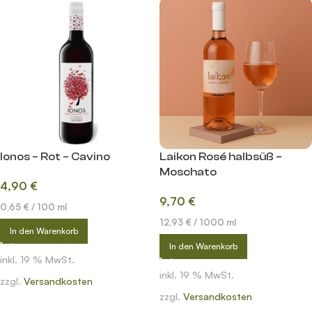
Ionos – Rot – Cavino
Laikon Rosé halbsüß –
Moschato
4,90
€
9,70
€
0,65
€
/
100
ml
12,93
€
/
1000
ml
In den Warenkorb
In den Warenkorb
inkl. 19 % MwSt.
inkl. 19 % MwSt.
zzgl.
Versandkosten
zzgl.
Versandkosten