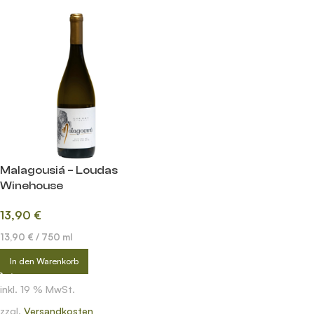
Malagousiá – Loudas
Winehouse
13,90
€
13,90
€
/
750
ml
In den Warenkorb
inkl. 19 % MwSt.
zzgl.
Versandkosten