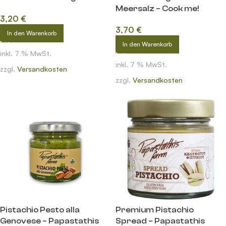
Meersalz – Cook me!
3,20
€
3,70
€
In den Warenkorb
In den Warenkorb
inkl. 7 % MwSt.
inkl. 7 % MwSt.
zzgl.
Versandkosten
zzgl.
Versandkosten
Pistachio Pesto alla
Premium Pistachio
Genovese – Papastathis
Spread – Papastathis