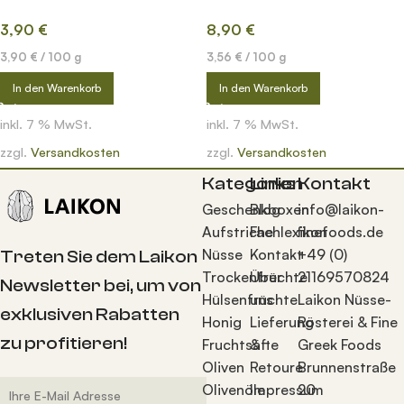
farm
Farm
3,90
€
8,90
€
3,90
€
/
100
g
3,56
€
/
100
g
In den Warenkorb
In den Warenkorb
inkl. 7 % MwSt.
inkl. 7 % MwSt.
zzgl.
Versandkosten
zzgl.
Versandkosten
Kategorien
Links
Kontakt
Geschenkboxen
Blog
info@laikon-
Aufstriche
Fachlexikon
finefoods.de
Nüsse
Kontakt
+49 (0)
Treten Sie dem Laikon
Trockenfrüchte
Über
21169570824
Newsletter bei, um von
Hülsenfrüchte
uns
Laikon Nüsse-
exklusiven Rabatten
Honig
Lieferung
Rösterei & Fine
zu profitieren!
Fruchtsäfte
&
Greek Foods
Oliven
Retoure
Brunnenstraße
Olivenöle
Impressum
20