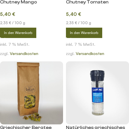
Chutney Mango
Chutney Tomaten
5,40
€
5,40
€
2,35
€
/
100
g
2,35
€
/
100
g
In den Warenkorb
In den Warenkorb
inkl. 7 % MwSt.
inkl. 7 % MwSt.
zzgl.
Versandkosten
zzgl.
Versandkosten
Griechischer Bergtee
Natürliches griechisches