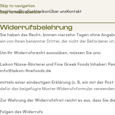
Skip to navigation
hop
Home
Blog
Fachlexikon
Über uns
Kontakt
Skip to main content
Widerrufsbelehrung
Sie haben das Recht, binnen vierzehn Tagen ohne Angab
ein von Ihnen benannter Dritter, der nicht der Beförderer ist
Um Ihr Widerrufsrecht auszuüben, müssen Sie uns:
Laikon Nüsse-Rösterei und Fine Greek Foods
Inhaber: Pa
info@laikon-finefoods.de
mittels einer eindeutigen Erklärung (z. B. ein mit der Pos
dafür das beigefügte Muster-Widerrufsformular verwenden, 
Zur Wahrung der Widerrufsfrist
reicht es aus, dass Sie d
Folgen des Widerrufs