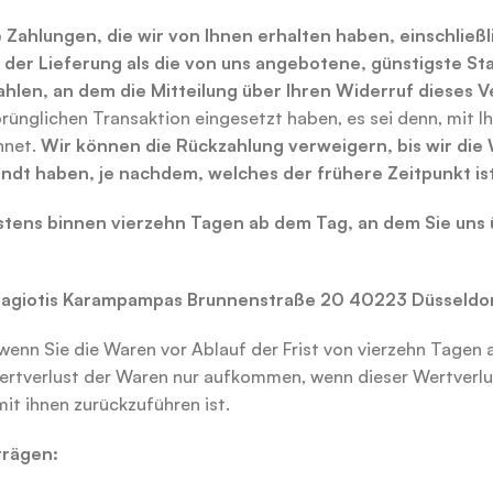
 Zahlungen, die wir von Ihnen erhalten haben, einschließl
t der Lieferung als die von uns angebotene, günstigste S
hlen, an dem die Mitteilung über Ihren Widerruf dieses 
rünglichen Transaktion eingesetzt haben, es sei denn, mit I
hnet.
Wir können die Rückzahlung verweigern, bis wir die
dt haben, je nachdem, welches der frühere Zeitpunkt ist
stens binnen vierzehn Tagen ab dem Tag, an dem Sie uns
nagiotis Karampampas
Brunnenstraße 20
40223
Düsseldo
 wenn Sie die Waren vor Ablauf der Frist von
vierzehn Tagen 
rtverlust der Waren nur aufkommen, wenn dieser Wertverlus
t ihnen zurückzuführen ist.
trägen: