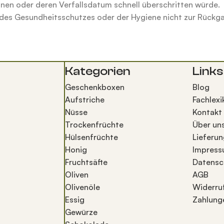
nen oder deren Verfallsdatum schnell überschritten würde.
n des Gesundheitsschutzes
oder der Hygiene nicht zur Rückg
Kategorien
Links
Geschenkboxen
Blog
Aufstriche
Fachlexi
Nüsse
Kontakt
Trockenfrüchte
Über un
Hülsenfrüchte
Lieferun
Honig
Impres
Fruchtsäfte
Datensc
Oliven
AGB
Olivenöle
Widerru
Essig
Zahlung
Gewürze