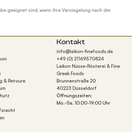
abe
geeignet sind, wenn ihre Versiegelung nach der
Kontakt
info@laikon-finefoods.de
kon
+49 (0) 21169570824
Laikon Nüsse-Rösterei & Fine
s
Greek Foods
g & Retoure
Brunnenstraße 20
sum
40223 Düsseldorf
hutz
Öffnungszeiten:
Mo.-Sa. 10:00-19:00 Uhr
fsrecht
en