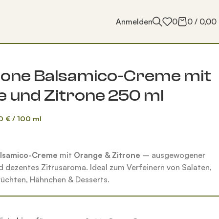
Anmelden
0
0
/
0,00
eone Balsamico-Creme mit
 und Zitrone 250 ml
80
€
/
100
ml
alsamico-Creme
mit
Orange & Zitrone
– ausgewogener
dezentes Zitrusaroma. Ideal zum Verfeinern von Salaten,
rüchten, Hähnchen & Desserts.