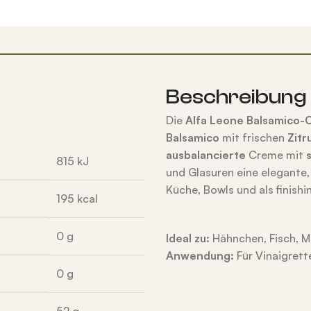
Beschreibung
Die
Alfa Leone Balsamico
Balsamico
mit frischen
Zitr
ausbalancierte
Creme mit
815
kJ
und Glasuren eine elegante,
Küche, Bowls und als finishi
195
kcal
0
g
Ideal zu:
Hähnchen, Fisch, M
Anwendung:
Für Vinaigrett
0
g
52
g