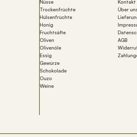
Nüsse
Kontakt
Trockenfrüchte
Über un
Hülsenfrüchte
Lieferun
Honig
Impres
Fruchtsäfte
Datensc
Oliven
AGB
Olivenöle
Widerru
Essig
Zahlung
Gewürze
Schokolade
Ouzo
Weine