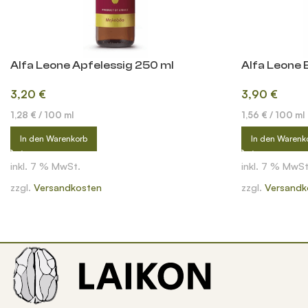
Alfa Leone Apfelessig 250 ml
Alfa Leone
3,20
€
3,90
€
1,28
€
/
100
ml
1,56
€
/
100
ml
In den Warenkorb
In den Warenk
inkl. 7 % MwSt.
inkl. 7 % MwSt
zzgl.
Versandkosten
zzgl.
Versandk