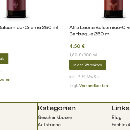
 Balsamico-Creme 250 ml
Alfa Leone Balsamico-Cr
Barbeque 250 ml
4,50
€
1,80
€
/
100
ml
orb
In den Warenkorb
.
inkl. 7 % MwSt.
osten
zzgl.
Versandkosten
Kategorien
Links
Geschenkboxen
Blog
Aufstriche
Fachlexi