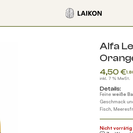
trone 250 ml
Alfa L
Orange
4,50
€
1,
inkl. 7 % MwSt.
Details:
Feine
weiße B
Geschmack und 
Fisch, Meeresf
Nicht vorrätig