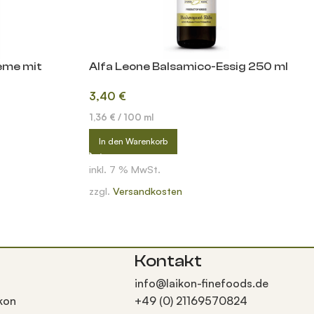
eme mit
Alfa Leone Balsamico-Essig 250 ml
3,40
€
1,36
€
/
100
ml
In den Warenkorb
inkl. 7 % MwSt.
zzgl.
Versandkosten
Kontakt
info@laikon-finefoods.de
kon
+49 (0) 21169570824