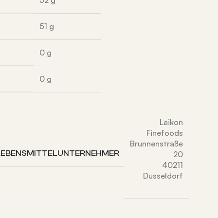
51
g
0
g
0
g
Laikon
Finefoods
Brunnenstraße
LEBENSMITTELUNTERNEHMER
20
40211
Düsseldorf