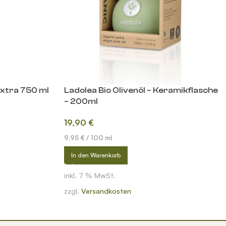
Extra 750 ml
Ladolea Bio Olivenöl – Keramikflasche
– 200ml
19,90
€
9,95
€
/
100
ml
In den Warenkorb
inkl. 7 % MwSt.
zzgl.
Versandkosten