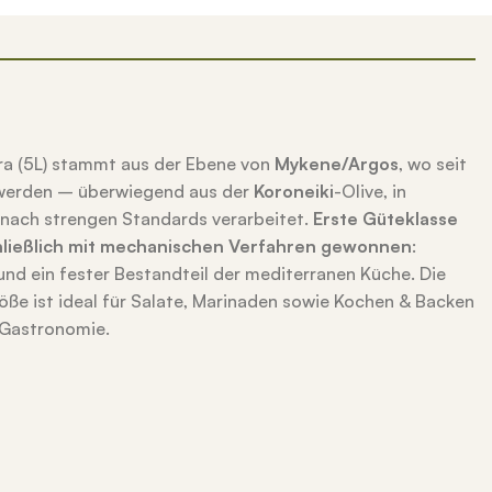
tra (5L) stammt aus der Ebene von
Mykene/Argos
, wo seit
t werden – überwiegend aus der
Koroneiki
-Olive, in
nach strengen Standards verarbeitet.
Erste Güteklasse
chließlich mit mechanischen Verfahren gewonnen
:
 und ein fester Bestandteil der mediterranen Küche. Die
öße ist ideal für Salate, Marinaden sowie Kochen & Backen
 Gastronomie.