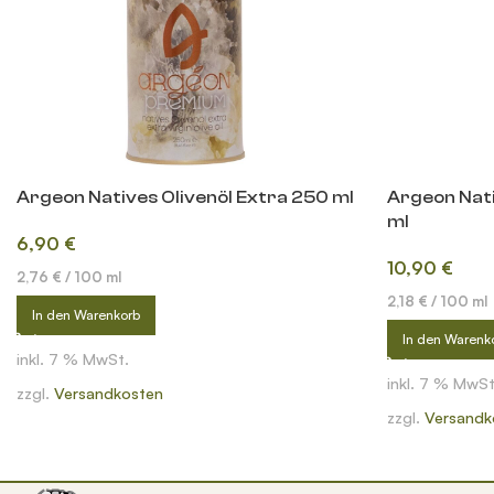
Argeon Natives Olivenöl Extra 250 ml
Argeon Nati
ml
6,90
€
10,90
€
2,76
€
/
100
ml
2,18
€
/
100
ml
In den Warenkorb
In den Warenk
inkl. 7 % MwSt.
inkl. 7 % MwSt
zzgl.
Versandkosten
zzgl.
Versandk