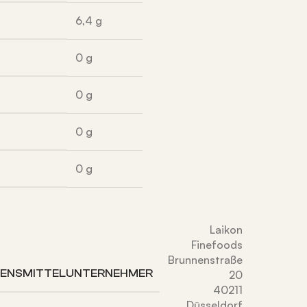
6,4
g
0
g
0
g
0
g
0
g
Laikon
Finefoods
Brunnenstraße
BENSMITTELUNTERNEHMER
20
40211
Düsseldorf