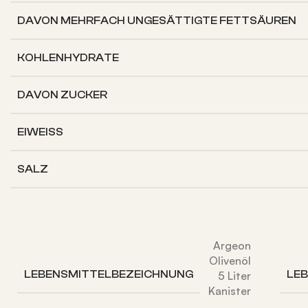
DAVON
MEHRFACH UNGESÄTTIGTE FETTSÄUREN
KOHLENHYDRATE
DAVON
ZUCKER
EIWEISS
SALZ
Argeon
Olivenöl
LEBENSMITTELBEZEICHNUNG
LE
5 Liter
Kanister