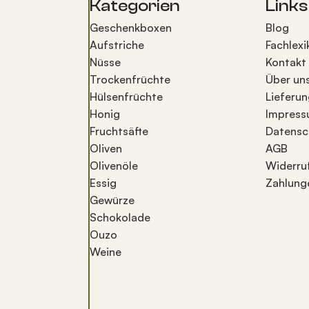
Kategorien
Links
Geschenkboxen
Blog
Aufstriche
Fachlexi
Nüsse
Kontakt
Trockenfrüchte
Über un
Hülsenfrüchte
Lieferun
Honig
Impres
Fruchtsäfte
Datensc
Oliven
AGB
Olivenöle
Widerru
Essig
Zahlung
Gewürze
Schokolade
Ouzo
Weine