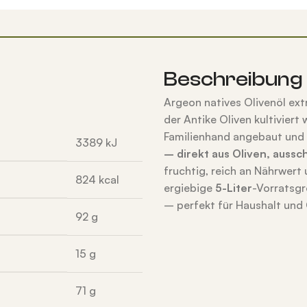
Beschreibung
Argeon natives Olivenöl ex
der Antike Oliven kultivier
Familienhand angebaut und 
3389
kJ
– direkt aus Oliven, auss
fruchtig, reich an Nährwert
824
kcal
ergiebige
5-Liter
-Vorratsgr
– perfekt für Haushalt und
92
g
15
g
71
g