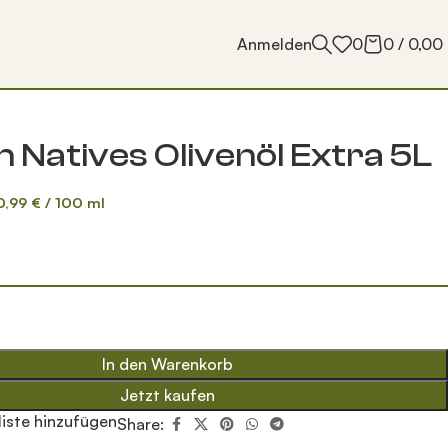
Anmelden
0
0
/
0,00
 Natives Olivenöl Extra 5L
0,99
€
/
100
ml
In den Warenkorb
Jetzt kaufen
iste hinzufügen
Share: