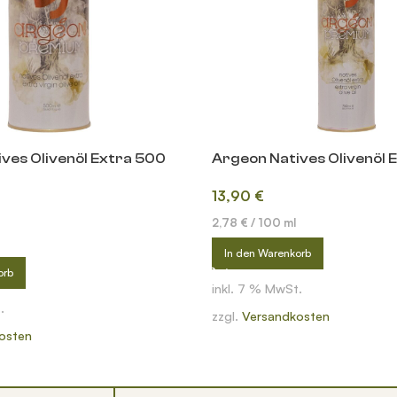
ves Olivenöl Extra 500
Argeon Natives Olivenöl 
13,90
€
2,78
€
/
100
ml
In den Warenkorb
orb
inkl. 7 % MwSt.
.
zzgl.
Versandkosten
osten