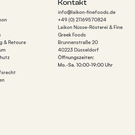
Kontakt
info@laikon-finefoods.de
kon
+49 (0) 21169570824
Laikon Nüsse-Rösterei & Fine
s
Greek Foods
g & Retoure
Brunnenstraße 20
sum
40223 Düsseldorf
hutz
Öffnungszeiten:
Mo.-Sa. 10:00-19:00 Uhr
fsrecht
en