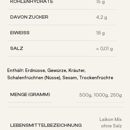
15
g
KOHLENHYDRATE
4,2
g
DAVON
ZUCKER
18
g
EIWEISS
< 0,01
g
SALZ
Enthält: Erdnüsse, Gewürze, Kräuter,
Schalenfrüchten (Nüsse), Sesam, Trockenfrüchte
500g
,
1000g
,
250g
MENGE (GRAMM)
Laikon Mix
LEBENSMITTELBEZEICHNUNG
ohne Salz