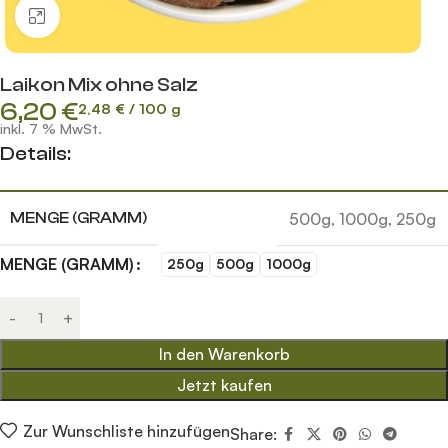
Klick zum Vergrößern
Laikon Mix ohne Salz
6,20
€
2,48
€
/
100
g
inkl. 7 % MwSt.
Details:
500g
,
1000g
,
250g
MENGE (GRAMM)
MENGE (GRAMM)
250g
500g
1000g
In den Warenkorb
Jetzt kaufen
Zur Wunschliste hinzufügen
Share: