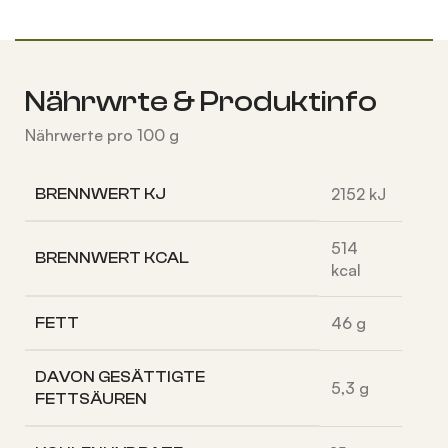
Nährwrte & Produktinfo
Nährwerte pro 100 g
2152
kJ
BRENNWERT KJ
514
BRENNWERT KCAL
kcal
46
g
FETT
DAVON
GESÄTTIGTE
5,3
g
FETTSÄUREN