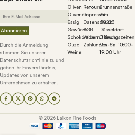
Oliven
Retoure
Brunnenstraße
Olivenöle
Impressum
20
Essig
Datenschutz
40223
Gewürze
AGB
Düsseldorf
Schokolade
Widerrufsrecht
Öffnungszeiten
Ouzo
Zahlungen
Mo.-Sa. 10:00-
Durch die Anmeldung
Weine
19:00 Uhr
stimmen Sie unserer
Datenschutzrichtlinie zu und
geben Ihr Einverständnis,
Updates von unserem
Unternehmen zu erhalten.
© 2026 Laikon Fine Foods