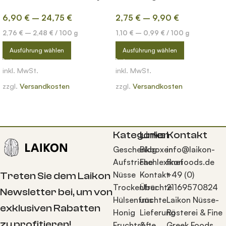
6,90
€
–
24,75
€
2,75
€
–
9,90
€
2,76
€
–
2,48
€
/
100
g
1,10
€
–
0,99
€
/
100
g
Ausführung wählen
Ausführung wählen
inkl. MwSt.
inkl. MwSt.
zzgl.
Versandkosten
zzgl.
Versandkosten
Kategorien
Links
Kontakt
Geschenkboxen
Blog
info@laikon-
Aufstriche
Fachlexikon
finefoods.de
Nüsse
Kontakt
+49 (0)
Treten Sie dem Laikon
Trockenfrüchte
Über
21169570824
Newsletter bei, um von
Hülsenfrüchte
uns
Laikon Nüsse-
exklusiven Rabatten
Honig
Lieferung
Rösterei & Fine
zu profitieren!
Fruchtsäfte
&
Greek Foods