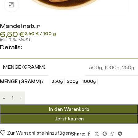
Klick zum Vergrößern
Mandel natur
6,50
€
2,60
€
/
100
g
inkl. 7 % MwSt.
Details:
500g
,
1000g
,
250g
MENGE (GRAMM)
MENGE (GRAMM)
250g
500g
1000g
In den Warenkorb
Jetzt kaufen
Zur Wunschliste hinzufügen
Share: