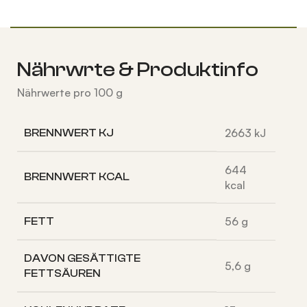
Nährwrte & Produktinfo
Nährwerte pro 100 g
2663
kJ
BRENNWERT KJ
644
BRENNWERT KCAL
kcal
56
g
FETT
DAVON
GESÄTTIGTE
5,6
g
FETTSÄUREN