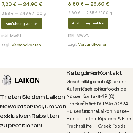
6,50
€
–
23,50
€
7,20
€
–
24,90
€
2,60
€
–
2,35
€
/
100
g
2,88
€
–
2,49
€
/
100
g
Ausführung wählen
Ausführung wählen
inkl. MwSt.
inkl. MwSt.
zzgl.
Versandkosten
zzgl.
Versandkosten
Kategorien
Links
Kontakt
Geschenkboxen
Blog
info@laikon-
Aufstriche
Fachlexikon
finefoods.de
Nüsse
Kontakt
+49 (0)
Treten Sie dem Laikon
Trockenfrüchte
Über
21169570824
Newsletter bei, um von
Hülsenfrüchte
uns
Laikon Nüsse-
exklusiven Rabatten
Honig
Lieferung
Rösterei & Fine
zu profitieren!
Fruchtsäfte
&
Greek Foods