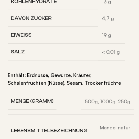
13
g
KOHLENHYDRATE
4,7
g
DAVON
ZUCKER
19
g
EIWEISS
< 0,01
g
SALZ
Enthält: Erdnüsse, Gewürze, Kräuter,
Schalenfrüchten (Nüsse), Sesam, Trockenfrüchte
500g
,
1000g
,
250g
MENGE (GRAMM)
Mandel natur
LEBENSMITTELBEZEICHNUNG