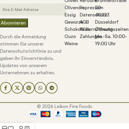
Oliven
Retoure
Brunnenstraße
Olivenöle
Impressum
20
Essig
Datenschutz
40223
Gewürze
AGB
Düsseldorf
Schokolade
Widerrufsrecht
Öffnungszeiten
Ouzo
Zahlungen
Mo.-Sa. 10:00-
Durch die Anmeldung
Weine
19:00 Uhr
stimmen Sie unserer
Datenschutzrichtlinie zu und
geben Ihr Einverständnis,
Updates von unserem
Unternehmen zu erhalten.
© 2026 Laikon Fine Foods