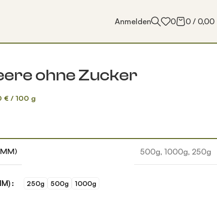
Anmelden
0
0
/
0,00
eere ohne Zucker
0
€
/
100
g
500g
,
1000g
,
250g
AMM)
MM)
250g
500g
1000g