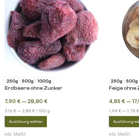
250g
500g
1000g
250g
500g
Erdbeere ohne Zucker
Feige ohne
7,90
€
–
28,80
€
4,85
€
–
17
3,16
€
–
2,88
€
/
100
g
1,94
€
–
1,78
€
Ausführung wählen
Ausführung wä
inkl. MwSt.
inkl. MwSt.