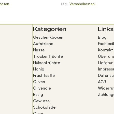
osten
zzgl.
Versandkosten
Kategorien
Links
Geschenkboxen
Blog
Aufstriche
Fachlexi
Nüsse
Kontakt
Trockenfrüchte
Über un
Hülsenfrüchte
Lieferun
Honig
Impres
Fruchtsäfte
Datensc
Oliven
AGB
Olivenöle
Widerru
Essig
Zahlung
Gewürze
Schokolade
Ouzo