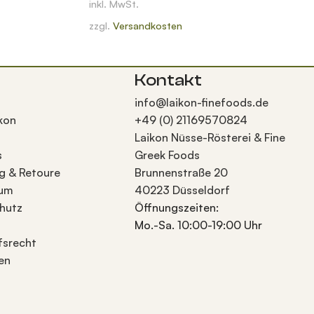
inkl. MwSt.
zzgl.
Versandkosten
Kontakt
info@laikon-finefoods.de
kon
+49 (0) 21169570824
Laikon Nüsse-Rösterei & Fine
s
Greek Foods
g & Retoure
Brunnenstraße 20
sum
40223 Düsseldorf
hutz
Öffnungszeiten:
Mo.-Sa. 10:00-19:00 Uhr
fsrecht
en