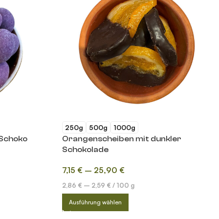
250g
500g
1000g
-Schoko
Orangenscheiben mit dunkler
Schokolade
7,15
€
–
25,90
€
2,86
€
–
2,59
€
/
100
g
Ausführung wählen