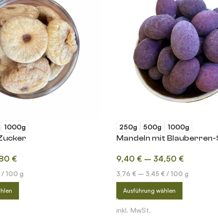
1000g
250g
500g
1000g
 Zucker
Mandeln mit Blauberren
,80
€
9,40
€
–
34,50
€
/
100
g
3,76
€
–
3,45
€
/
100
g
hlen
Ausführung wählen
inkl. MwSt.