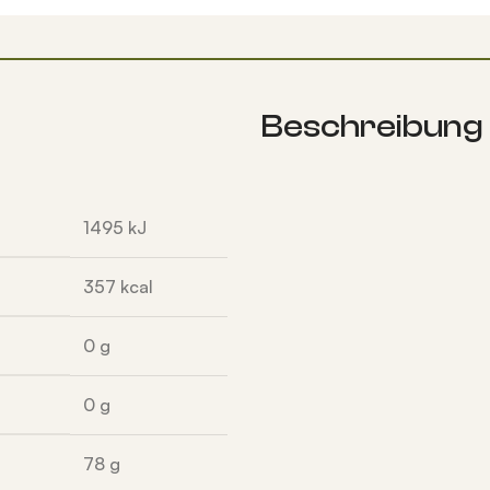
Beschreibung
1495
kJ
357
kcal
0
g
0
g
78
g