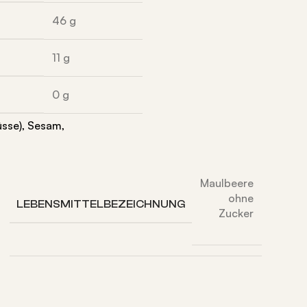
46
g
11
g
0
g
üsse), Sesam,
Maulbeere
ohne
LEBENSMITTELBEZEICHNUNG
Zucker