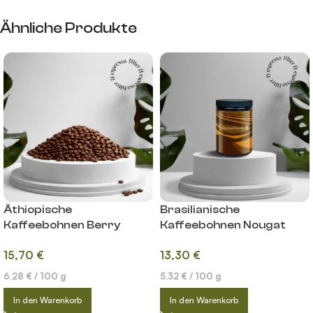
Ähnliche Produkte
Äthiopische
Brasilianische
Kaffeebohnen Berry
Kaffeebohnen Nougat
Bloom – lightroast
Dream – lightroast
15,70
€
13,30
€
6,28
€
/
100
g
5,32
€
/
100
g
In den Warenkorb
In den Warenkorb