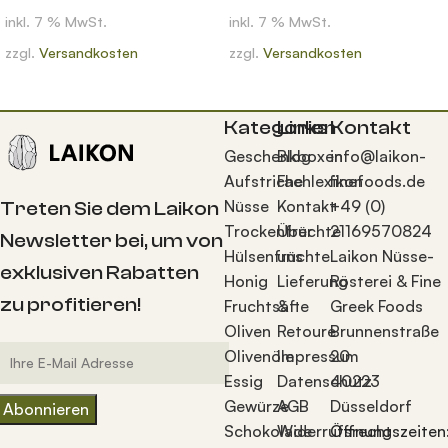
inkl. 7 % MwSt.
inkl. 7 % MwSt.
zzgl.
Versandkosten
zzgl.
Versandkosten
Kategorien
Links
Kontakt
Geschenkboxen
Blog
info@laikon-
Aufstriche
Fachlexikon
finefoods.de
Nüsse
Kontakt
+49 (0)
Treten Sie dem Laikon
Trockenfrüchte
Über
21169570824
Newsletter bei, um von
Hülsenfrüchte
uns
Laikon Nüsse-
exklusiven Rabatten
Honig
Lieferung
Rösterei & Fine
zu profitieren!
Fruchtsäfte
&
Greek Foods
Oliven
Retoure
Brunnenstraße
Olivenöle
Impressum
20
Essig
Datenschutz
40223
Gewürze
AGB
Düsseldorf
Schokolade
Widerrufsrecht
Öffnungszeiten