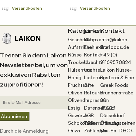
zzgl.
Versandkosten
zzgl.
Versandkosten
Kategorien
Links
Kontakt
Geschenkboxen
Blog
info@laikon-
Aufstriche
Fachlexikon
finefoods.de
Nüsse
Kontakt
+49 (0)
Treten Sie dem Laikon
Trockenfrüchte
Über
21169570824
Newsletter bei, um von
Hülsenfrüchte
uns
Laikon Nüsse-
exklusiven Rabatten
Honig
Lieferung
Rösterei & Fine
zu profitieren!
Fruchtsäfte
&
Greek Foods
Oliven
Retoure
Brunnenstraße
Olivenöle
Impressum
20
Essig
Datenschutz
40223
Gewürze
AGB
Düsseldorf
Schokolade
Widerrufsrecht
Öffnungszeiten
Ouzo
Zahlungen
Mo.-Sa. 10:00-
Durch die Anmeldung