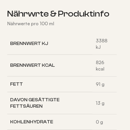
Nährwrte & Produktinfo
Nährwerte pro 100 ml
3388
BRENNWERT KJ
kJ
826
BRENNWERT KCAL
kcal
91
g
FETT
DAVON
GESÄTTIGTE
13
g
FETTSÄUREN
0
g
KOHLENHYDRATE