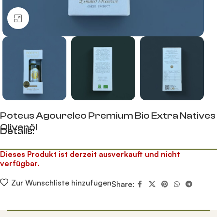
Klick zum Vergrößern
Poteus Agoureleo Premium Bio Extra Natives
Olivenöl
Details:
Dieses Produkt ist derzeit ausverkauft und nicht
verfügbar.
Zur Wunschliste hinzufügen
Share: