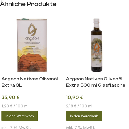
Ähnliche Produkte
Argeon Natives Olivenöl
Argeon Natives Olivenöl
Extra 3L
Extra 500 ml Glasflasche
35,90
€
10,90
€
1,20
€
/
100
ml
2,18
€
/
100
ml
In den Warenkorb
In den Warenkorb
inkl. 7 % MwSt.
inkl. 7 % MwSt.