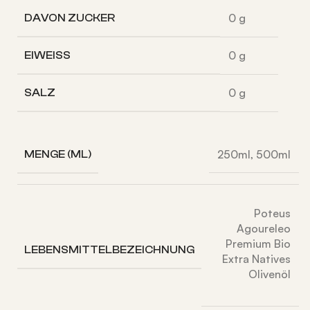
0
g
DAVON
ZUCKER
0
g
EIWEISS
0
g
SALZ
250ml
,
500ml
MENGE (ML)
Poteus
Agoureleo
Premium Bio
LEBENSMITTELBEZEICHNUNG
Extra Natives
Olivenöl