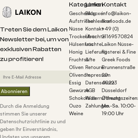
Kategorien
Links
Kontakt
Geschenkboxen
Blog
info@laikon-
Aufstriche
Fachlexikon
finefoods.de
Nüsse
Kontakt
+49 (0)
Treten Sie dem Laikon
Trockenfrüchte
Über
21169570824
Newsletter bei, um von
Hülsenfrüchte
uns
Laikon Nüsse-
exklusiven Rabatten
Honig
Lieferung
Rösterei & Fine
zu profitieren!
Fruchtsäfte
&
Greek Foods
Oliven
Retoure
Brunnenstraße
Olivenöle
Impressum
20
Essig
Datenschutz
40223
Gewürze
AGB
Düsseldorf
Schokolade
Widerrufsrecht
Öffnungszeiten
Ouzo
Zahlungen
Mo.-Sa. 10:00-
Durch die Anmeldung
Weine
19:00 Uhr
stimmen Sie unserer
Datenschutzrichtlinie zu und
geben Ihr Einverständnis,
Updates von unserem