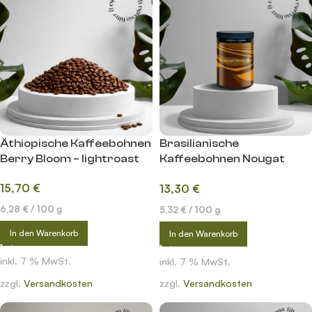
Äthiopische Kaffeebohnen
Brasilianische
Berry Bloom – lightroast
Kaffeebohnen Nougat
Dream – lightroast
15,70
€
13,30
€
6,28
€
/
100
g
5,32
€
/
100
g
In den Warenkorb
In den Warenkorb
inkl. 7 % MwSt.
inkl. 7 % MwSt.
zzgl.
Versandkosten
zzgl.
Versandkosten