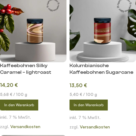
Kaffeebohnen Silky
Kolumbianische
Caramel – lightroast
Kaffeebohnen Sugarcane
Decaf – lightroast
14,20
€
13,50
€
5,68
€
/
100
g
5,40
€
/
100
g
In den Warenkorb
In den Warenkorb
inkl. 7 % MwSt.
inkl. 7 % MwSt.
zzgl.
Versandkosten
zzgl.
Versandkosten