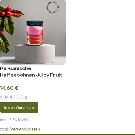
Peruanische
Kaffeebohnen Juicy Fruit –
lightroast
14,60
€
5,84
€
/
100
g
In den Warenkorb
inkl. 7 % MwSt.
zzgl.
Versandkosten