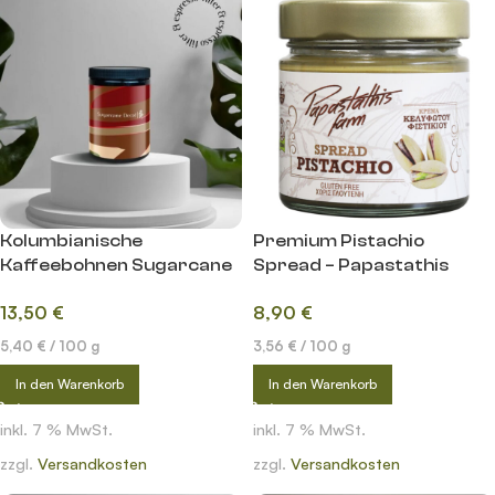
Kolumbianische
Premium Pistachio
Kaffeebohnen Sugarcane
Spread – Papastathis
Decaf – lightroast
Farm
13,50
€
8,90
€
5,40
€
/
100
g
3,56
€
/
100
g
In den Warenkorb
In den Warenkorb
inkl. 7 % MwSt.
inkl. 7 % MwSt.
zzgl.
Versandkosten
zzgl.
Versandkosten