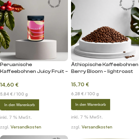
Peruanische
Äthiopische Kaffeebohnen
Kaffeebohnen Juicy Fruit –
Berry Bloom – lightroast
lightroast
15,70
€
14,60
€
6,28
€
/
100
g
5,84
€
/
100
g
In den Warenkorb
In den Warenkorb
inkl. 7 % MwSt.
inkl. 7 % MwSt.
zzgl.
Versandkosten
zzgl.
Versandkosten