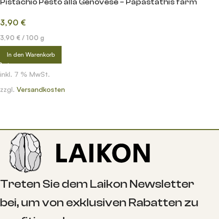
Pistachio Pesto alla Genovese – Papastathis farm
3,90
€
3,90
€
/
100
g
In den Warenkorb
inkl. 7 % MwSt.
zzgl.
Versandkosten
Treten Sie dem Laikon Newsletter
bei, um von exklusiven Rabatten zu