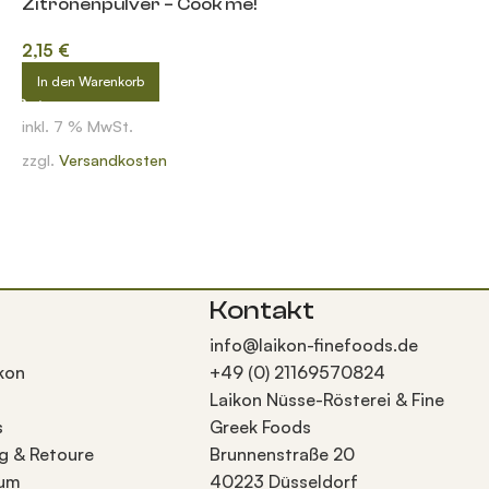
Zitronenpulver – Cook me!
2,15
€
In den Warenkorb
inkl. 7 % MwSt.
zzgl.
Versandkosten
Kontakt
info@laikon-finefoods.de
kon
+49 (0) 21169570824
Laikon Nüsse-Rösterei & Fine
s
Greek Foods
g & Retoure
Brunnenstraße 20
sum
40223 Düsseldorf