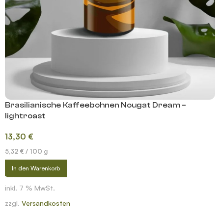
Brasilianische Kaffeebohnen Nougat Dream –
lightroast
13,30
€
5,32
€
/
100
g
In den Warenkorb
inkl. 7 % MwSt.
zzgl.
Versandkosten