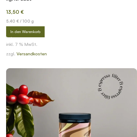
13,50
€
5,40
€
/
100
g
In den Warenkorb
inkl. 7 % MwSt.
zzgl.
Versandkosten