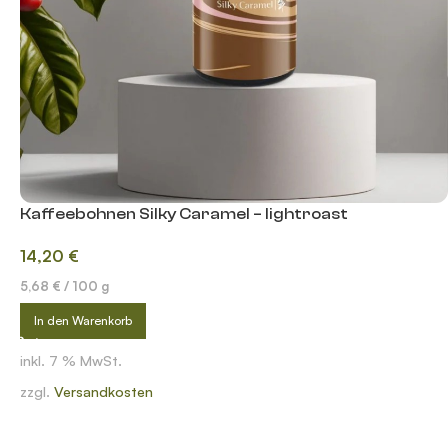
Kaffeebohnen Silky Caramel – lightroast
14,20
€
5,68
€
/
100
g
In den Warenkorb
inkl. 7 % MwSt.
zzgl.
Versandkosten