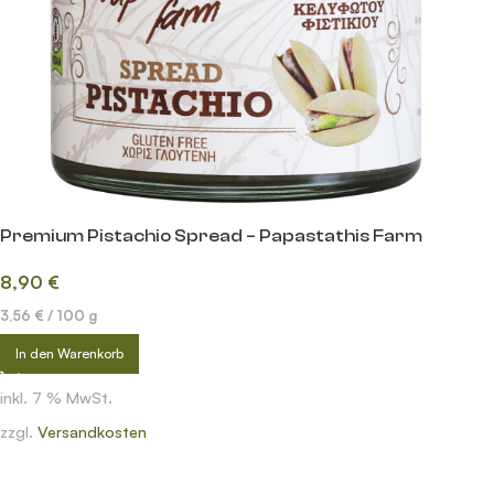
Premium Pistachio Spread – Papastathis Farm
8,90
€
3,56
€
/
100
g
In den Warenkorb
inkl. 7 % MwSt.
zzgl.
Versandkosten