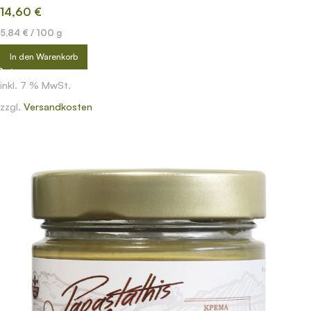
14,60
€
5,84
€
/
100
g
In den Warenkorb
inkl. 7 % MwSt.
zzgl.
Versandkosten