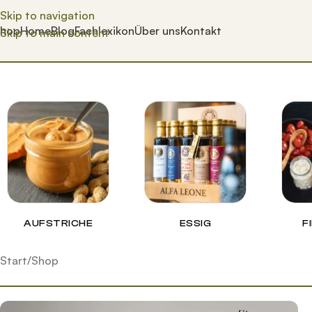
Skip to navigation
hop
Home
Blog
Fachlexikon
Über uns
Kontakt
Skip to main content
AUFSTRICHE
ESSIG
F
Start
Shop