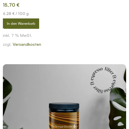
15,70
€
6,28
€
/
100
g
In den Warenkorb
inkl. 7 % MwSt.
zzgl.
Versandkosten