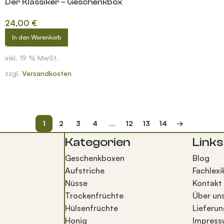
Der Klassiker – Geschenkbox
24,00
€
In den Warenkorb
inkl. 19 % MwSt.
zzgl.
Versandkosten
1
2
3
4
…
12
13
14
→
Kategorien
Links
Geschenkboxen
Blog
Aufstriche
Fachlexi
Nüsse
Kontakt
Trockenfrüchte
Über un
Hülsenfrüchte
Lieferun
Honig
Impres